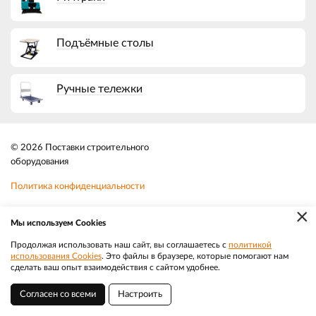
Подъёмные столы
Ручные тележки
© 2026 Поставки строительного
оборудования
Политика конфиденциальности
×
Файлы cookie
Мы используем Cookies
Телефон:
8-800-350-3032
Продолжая использовать наш сайт, вы соглашаетесь с
политикой
|
использования Cookies
. Это файлы в браузере, которые помогают нам
Разработка
Веб-аналитика
Электронная почта:
sale@efacade.ru
сделать ваш опыт взаимодействия с сайтом удобнее.
Согласен со всеми
Настроить
Барнаул