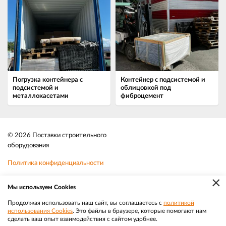
Погрузка контейнера с
Контейнер с подсистемой и
подсистемой и
облицовкой под
металлокасетами
фиброцемент
© 2026 Поставки строительного
оборудования
Политика конфиденциальности
×
Файлы cookie
Мы используем Cookies
Телефон:
8-800-350-3032
Продолжая использовать наш сайт, вы соглашаетесь с
политикой
использования Cookies
. Это файлы в браузере, которые помогают нам
|
Разработка
Веб-аналитика
Электронная почта:
sale@efacade.ru
сделать ваш опыт взаимодействия с сайтом удобнее.