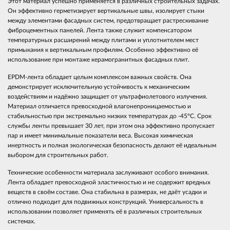
Этот материал успешно применяется в различных строительных задачах.
Он эффективно герметизирует вертикальные швы, изолирует стыки
между элементами фасадных систем, предотвращает растрескивание
фиброцементных панелей. Лента также служит компенсатором
температурных расширений между плитами и уплотнителем мест
примыкания к вертикальным профилям. Особенно эффективно её
использование при монтаже керамогранитных фасадных плит.
EPDM-лента обладает целым комплексом важных свойств. Она
демонстрирует исключительную устойчивость к механическим
воздействиям и надёжно защищает от ультрафиолетового излучения.
Материал отличается превосходной влагонепроницаемостью и
стабильностью при экстремально низких температурах до -45°C. Срок
службы ленты превышает 30 лет, при этом она эффективно пропускает
пар и имеет минимальные показатели веса. Высокая химическая
инертность и полная экологическая безопасность делают её идеальным
выбором для строительных работ.
Технические особенности материала заслуживают особого внимания.
Лента обладает превосходной эластичностью и не содержит вредных
веществ в своём составе. Она стабильна в размерах, не даёт усадки и
отлично подходит для подвижных конструкций. Универсальность в
использовании позволяет применять её в различных строительных
системах.