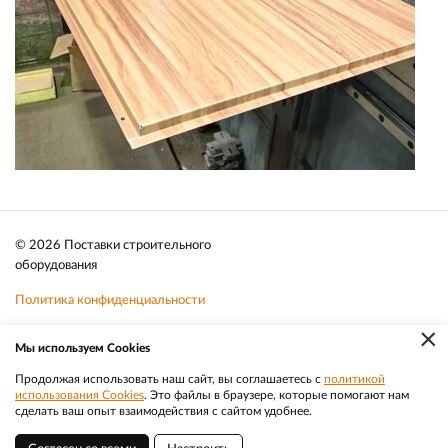
© 2026 Поставки строительного
оборудования
Политика конфиденциальности
×
Файлы cookie
Мы используем Cookies
Телефон:
8 (383) 202 1436
Продолжая использовать наш сайт, вы соглашаетесь с
политикой
использования Cookies
. Это файлы в браузере, которые помогают нам
|
Разработка
Веб-аналитика
Электронная почта:
sale@efacade.ru
сделать ваш опыт взаимодействия с сайтом удобнее.