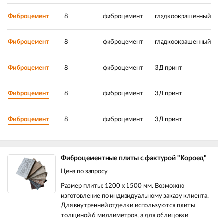
Фиброцемент
8
фиброцемент
гладкоокрашенный
1
Фиброцемент
8
фиброцемент
гладкоокрашенный
1
Фиброцемент
8
фиброцемент
3Д принт
1
Фиброцемент
8
фиброцемент
3Д принт
1
Фиброцемент
8
фиброцемент
3Д принт
1
Фиброцементные плиты с фактурой "Короед"
Цена по запросу
Размер плиты: 1200 х 1500 мм. Возможно
изготовление по индивидуальному заказу клиента.
Для внутренней отделки используются плиты
толщиной 6 миллиметров, а для облицовки