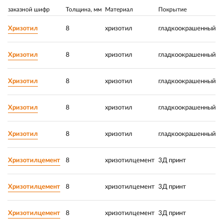
заказной шифр
Толщина, мм
Материал
Покрытие
Р
Хризотил
8
хризотил
гладкоокрашенный
1
Хризотил
8
хризотил
гладкоокрашенный
1
Хризотил
8
хризотил
гладкоокрашенный
1
Хризотил
8
хризотил
гладкоокрашенный
6
Хризотил
8
хризотил
гладкоокрашенный
1
Хризотилцемент
8
хризотилцемент
3Д принт
1
Хризотилцемент
8
хризотилцемент
3Д принт
1
Хризотилцемент
8
хризотилцемент
3Д принт
1