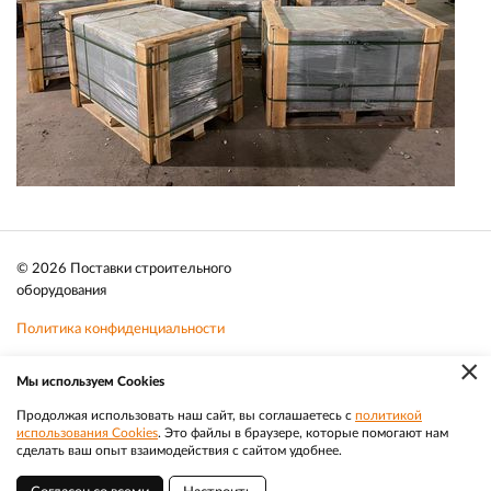
© 2026 Поставки строительного
оборудования
Политика конфиденциальности
×
Файлы cookie
Мы используем Cookies
Телефон:
8 (383) 202 1436
Продолжая использовать наш сайт, вы соглашаетесь с
политикой
использования Cookies
. Это файлы в браузере, которые помогают нам
|
Разработка
Веб-аналитика
Электронная почта:
sale@efacade.ru
сделать ваш опыт взаимодействия с сайтом удобнее.