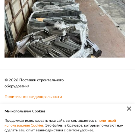
© 2026 Поставки строительного
оборудования
Политика конфиденциальности
×
Файлы cookie
Мы используем Cookies
Телефон:
8 (383) 202 1436
Продолжая использовать наш сайт, вы соглашаетесь с
политикой
использования Cookies
. Это файлы в браузере, которые помогают нам
|
Разработка
Веб-аналитика
Электронная почта:
sale@efacade.ru
сделать ваш опыт взаимодействия с сайтом удобнее.