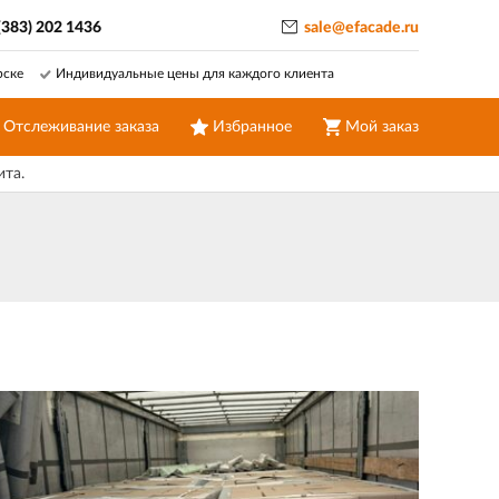
(383) 202 1436
sale@efacade.ru
рске
Индивидуальные цены для каждого клиента
Отслеживание заказа
Избранное
Мой заказ
ита.