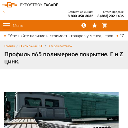
Бесплатная линия:
Отдел продаж:
8-800-350-3032
8 (383) 202 1436
Меню
*Уточняйте наличие и стоимость товаров у менеджеров
*Ски
Главная
О компании ESF
Галерея поставок
Профиль п65 полимерное покрытие, Г и Z
цинк.