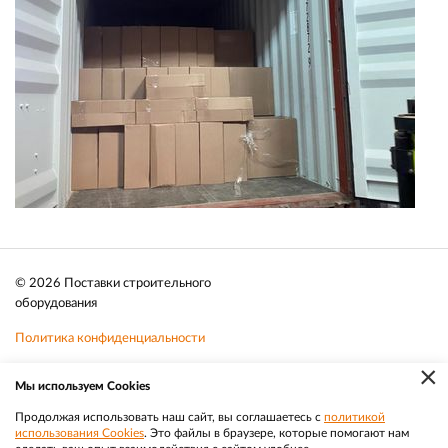
© 2026 Поставки строительного
оборудования
Политика конфиденциальности
×
Файлы cookie
Мы используем Cookies
Телефон:
8 (383) 202 1436
Продолжая использовать наш сайт, вы соглашаетесь с
политикой
использования Cookies
. Это файлы в браузере, которые помогают нам
|
Разработка
Веб-аналитика
Электронная почта:
sale@efacade.ru