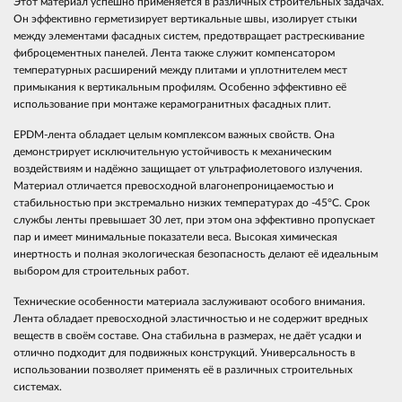
Этот материал успешно применяется в различных строительных задачах.
Он эффективно герметизирует вертикальные швы, изолирует стыки
между элементами фасадных систем, предотвращает растрескивание
фиброцементных панелей. Лента также служит компенсатором
температурных расширений между плитами и уплотнителем мест
примыкания к вертикальным профилям. Особенно эффективно её
использование при монтаже керамогранитных фасадных плит.
EPDM-лента обладает целым комплексом важных свойств. Она
демонстрирует исключительную устойчивость к механическим
воздействиям и надёжно защищает от ультрафиолетового излучения.
Материал отличается превосходной влагонепроницаемостью и
стабильностью при экстремально низких температурах до -45°C. Срок
службы ленты превышает 30 лет, при этом она эффективно пропускает
пар и имеет минимальные показатели веса. Высокая химическая
инертность и полная экологическая безопасность делают её идеальным
выбором для строительных работ.
Технические особенности материала заслуживают особого внимания.
Лента обладает превосходной эластичностью и не содержит вредных
веществ в своём составе. Она стабильна в размерах, не даёт усадки и
отлично подходит для подвижных конструкций. Универсальность в
использовании позволяет применять её в различных строительных
системах.