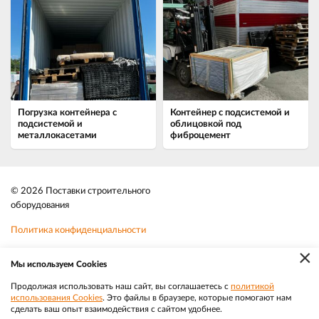
Погрузка контейнера с
Контейнер с подсистемой и
подсистемой и
облицовкой под
металлокасетами
фиброцемент
© 2026 Поставки строительного
оборудования
Политика конфиденциальности
×
Файлы cookie
Мы используем Cookies
Телефон:
8-800-350-3032
Продолжая использовать наш сайт, вы соглашаетесь с
политикой
использования Cookies
. Это файлы в браузере, которые помогают нам
|
Разработка
Веб-аналитика
Электронная почта:
sale@efacade.ru
сделать ваш опыт взаимодействия с сайтом удобнее.