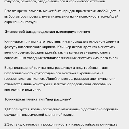
голубого, бежевого, бледно-зеленого и коричневого оттенков.
В то же время, ламелям может быть придан практически любой цвет на
выбор автора проекта, путем нанесения на их поверхность тончайшей
окрашенной глазури.
Экспострой фасад предлогает клинкерную плитку:
Клинкерная плитка – это пластины имитирующие в основном форму и
фактуру классического кирпича. Клинкер используют как в системах
вентилируемых фасадов зданий, так и в качестве внешнего слоя в
современных фасадных теплоизоляционных системах «мокрого типа».
Виды клинкерной плитки «под расшивку» и «под гребень» – для
безрасшивочного круглогодичного монтажа с креплением на
горизонтальных планках. Линейки цветов, размеров идентичны, они
отличается лишь конструкции плиток, определяющая способы их
крепления и подгонки.
Клинкерная плитка тип “под расшивку”
1)Используется, когда необходимо максимально достоверно передать
ощущения классической кирпичной кладки.
2)Этот вид клинкера гигроскопичность и износостойкость клинкера в