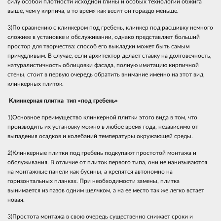
силу особой плотности исходной глины и особых технологии обжига
выше, чем у кирпича, в то время как весит он гораздо меньше.
3)По сравнению с клинкером под гребень, клинкер под расшивку немного
сложнее в установке и обслуживании, однако представляет больший
простор для творчества: способ его выкладки может быть самым
причудливым. В случае, если архитектор делает ставку на долговечность,
натуралистичность облицовки фасада, полную имитацию кирпичной
стены, стоит в первую очередь обратить внимание именно на этот вид
клинкерных плиток.
Клинкерная плитка тип «под гребень»
1)Основное преимущество клинкерной плитки этого вида в том, что
производить их установку можно в любое время года, независимо от
выпадения осадков и колебаний температуры окружающей среды.
2)Клинкерные плитки под гребень подкупают простотой монтажа и
обслуживания. В отличие от плиток первого типа, они не нанизываются
на монтажные панели как бусины, а крепятся автономно на
горизонтальных планках. При необходимости замены, плитка
вынимается из пазов одним щелчком, а на ее место так же легко встает
новая.
3)Простота монтажа в свою очередь существенно снижает сроки и