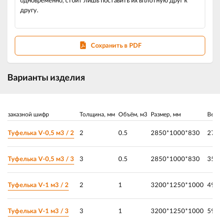
одновременно, стоит лишь поставить их вплотную друг к
другу.
Сохранить в PDF
Варианты изделия
заказной шифр
Толщина, мм
Объём, м3
Размер, мм
Вес,
Туфелька V-0,5 м3 / 2
2
0.5
2850*1000*830
270
Туфелька V-0,5 м3 / 3
3
0.5
2850*1000*830
350
Туфелька V-1 м3 / 2
2
1
3200*1250*1000
490
Туфелька V-1 м3 / 3
3
1
3200*1250*1000
590