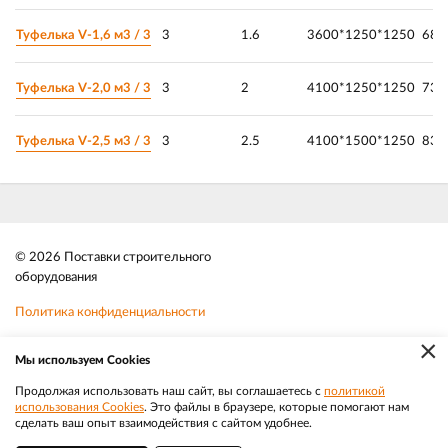
Туфелька V-1,6 м3 / 3
3
1.6
3600*1250*1250
680
Туфелька V-2,0 м3 / 3
3
2
4100*1250*1250
730
Туфелька V-2,5 м3 / 3
3
2.5
4100*1500*1250
830
© 2026 Поставки строительного
оборудования
Политика конфиденциальности
×
Файлы cookie
Мы используем Cookies
Телефон:
8 (383) 202 1436
Продолжая использовать наш сайт, вы соглашаетесь с
политикой
использования Cookies
. Это файлы в браузере, которые помогают нам
|
Разработка
Веб-аналитика
Электронная почта:
sale@efacade.ru
сделать ваш опыт взаимодействия с сайтом удобнее.