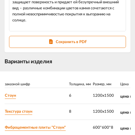
защищает поверхность и придает ей безупречный внешний
вид – различные комбинации цветов камня сочетаются с
полной невосприимчивостью покрытия к выгоранию на
солнце.
Сохранить в PDF
Варианты изделия
заказной шифр
Толщина, мм
Размер, мм
Цена
Стоун
6
1200х1500
цена по
Текстура стоун
8
1200х1500
цена по
Фиброцементные плиты "Стоун"
600*600*8
цена по