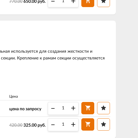
–
+
770.00
650.00
руб.
льная используется для создания жесткости и
секции. Крепление к рамам секции осуществляется
Цена
–
+
цена по запросу
–
+
420.00
325.00
руб.