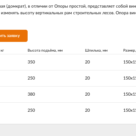
ая (домкрат), в отличии от Опоры простой, представляет собой в
изменять высоту вертикальных рам строительных лесов. Опора вин
ить заявку
 кг
Высота подъёма, мм
Шпилька, мм
Размер
350
20
150х1
250
20
150х1
380
20
150х1
250
20
150х1