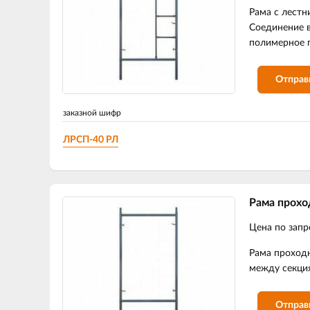
Рама с лестн
Соединение в
полимерное 
Отправ
заказной шифр
ЛРСП-40 РЛ
Рама прохо
Цена по запр
Рама проходн
между секция
Отправ