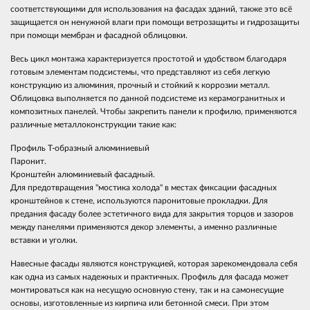
соответствующими для использования на фасадах зданий, также это всё
защищается он ненужной влаги при помощи ветрозащиты и гидрозащиты
при помощи мембран и фасадной облицовки.
Весь цикл монтажа характеризуется простотой и удобством благодаря
готовым элементам подсистемы, что представляют из себя легкую
конструкцию из алюминия, прочный и стойкий к коррозии металл.
Облицовка выполняется по данной подсистеме из керамогранитных и
композитных панелей. Чтобы закрепить панели к профилю, применяются
различные металлоконструкции такие как:
Профиль Т-образный алюминиевый
Паронит.
Кронштейн алюминиевый фасадный.
Для предотвращения "мостика холода" в местах фиксации фасадных
кронштейнов к стене, используются паронитовые прокладки. Для
предания фасаду более эстетичного вида для закрытия торцов и зазоров
между панелями применяются декор элементы, а именно различные
вставки и уголки.
Навесные фасады являются конструкцией, которая зарекомендовала себя
как одна из самых надежных и практичных. Профиль для фасада может
монтироваться как на несущую основную стену, так и на самонесущие
основы, изготовленные из кирпича или бетонной смеси. При этом