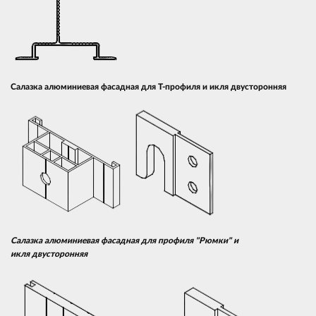
Салазка алюминиевая фасадная для Т-профиля и икля двусторонняя
Салазка алюминиевая фасадная для профиля "Рюмки" и
икля двусторонняя