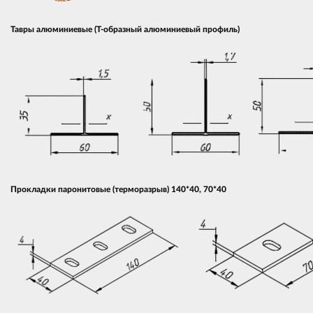
Тавры алюминиевые (Т-образный алюминиевый профиль)
Прокладки паронитовые (терморазрыв) 140*40, 70*40