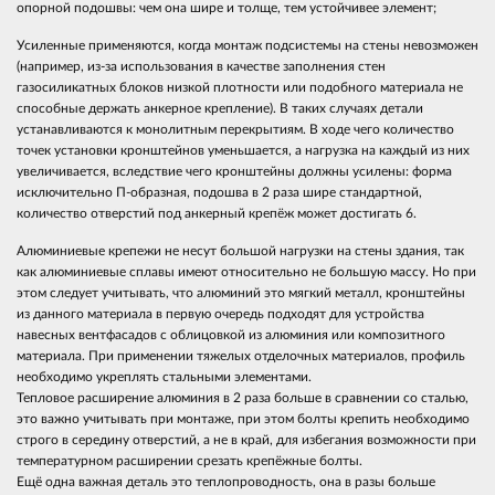
опорной подошвы: чем она шире и толще, тем устойчивее элемент;
Усиленные применяются, когда монтаж подсистемы на стены невозможен
(например, из-за использования в качестве заполнения стен
газосиликатных блоков низкой плотности или подобного материала не
способные держать анкерное крепление). В таких случаях детали
устанавливаются к монолитным перекрытиям. В ходе чего количество
точек установки кронштейнов уменьшается, а нагрузка на каждый из них
увеличивается, вследствие чего кронштейны должны усилены: форма
исключительно П-образная, подошва в 2 раза шире стандартной,
количество отверстий под анкерный крепёж может достигать 6.
Алюминиевые крепежи не несут большой нагрузки на стены здания, так
как алюминиевые сплавы имеют относительно не большую массу. Но при
этом следует учитывать, что алюминий это мягкий металл, кронштейны
из данного материала в первую очередь подходят для устройства
навесных вентфасадов с облицовкой из алюминия или композитного
материала. При применении тяжелых отделочных материалов, профиль
необходимо укреплять стальными элементами.
Тепловое расширение алюминия в 2 раза больше в сравнении со сталью,
это важно учитывать при монтаже, при этом болты крепить необходимо
строго в середину отверстий, а не в край, для избегания возможности при
температурном расширении срезать крепёжные болты.
Ещё одна важная деталь это теплопроводность, она в разы больше