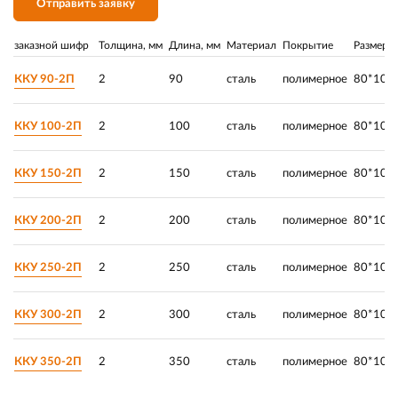
Отправить заявку
заказной шифр
Толщина, мм
Длина, мм
Материал
Покрытие
Размер, 
ККУ 90-2П
2
90
сталь
полимерное
80*105
ККУ 100-2П
2
100
сталь
полимерное
80*105
ККУ 150-2П
2
150
сталь
полимерное
80*105
ККУ 200-2П
2
200
сталь
полимерное
80*105
ККУ 250-2П
2
250
сталь
полимерное
80*105
ККУ 300-2П
2
300
сталь
полимерное
80*105
ККУ 350-2П
2
350
сталь
полимерное
80*105