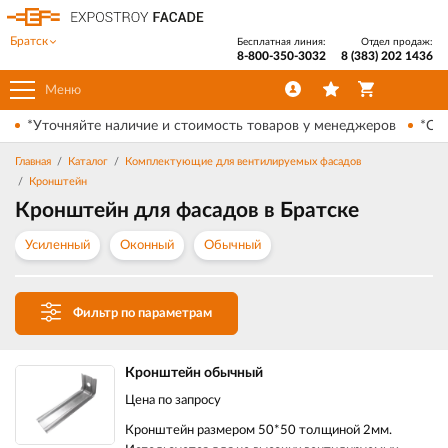
Братск
Бесплатная линия:
Отдел продаж:
8-800-350-3032
8 (383) 202 1436
Меню
*Уточняйте наличие и стоимость товаров у менеджеров
*Ски
Главная
Каталог
Комплектующие для вентилируемых фасадов
Кронштейн
Кронштейн для фасадов в Братске
Усиленный
Оконный
Обычный
Фильтр по параметрам
Кронштейн обычный
Цена по запросу
Кронштейн размером 50*50 толщиной 2мм.