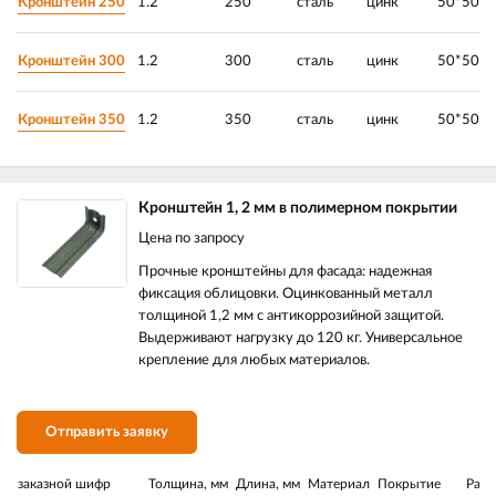
Кронштейн 250
1.2
250
сталь
цинк
50*50*2
Кронштейн 300
1.2
300
сталь
цинк
50*50*3
Кронштейн 350
1.2
350
сталь
цинк
50*50*3
Кронштейн 1, 2 мм в полимерном покрытии
Цена по запросу
Прочные кронштейны для фасада: надежная
фиксация облицовки. Оцинкованный металл
толщиной 1,2 мм с антикоррозийной защитой.
Выдерживают нагрузку до 120 кг. Универсальное
крепление для любых материалов.
Отправить заявку
заказной шифр
Толщина, мм
Длина, мм
Материал
Покрытие
Разм