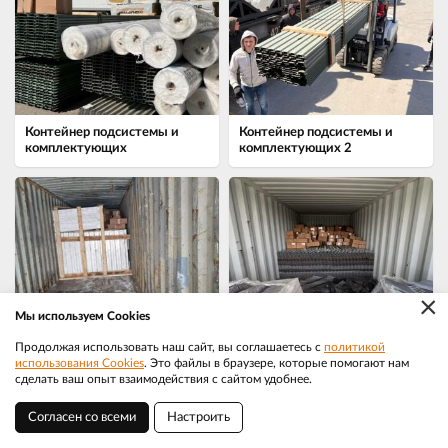
Контейнер подсистемы и
Контейнер подсистемы и
комплектующих
комплектующих 2
×
Мы используем Cookies
Контейнер подсистемы и
Контейнер подсистемы и
Продолжая использовать наш сайт, вы соглашаетесь с
политикой
комплектующих 3
комплектующих 4
использования Cookies
. Это файлы в браузере, которые помогают нам
сделать ваш опыт взаимодействия с сайтом удобнее.
Согласен со всеми
Настроить
Братск