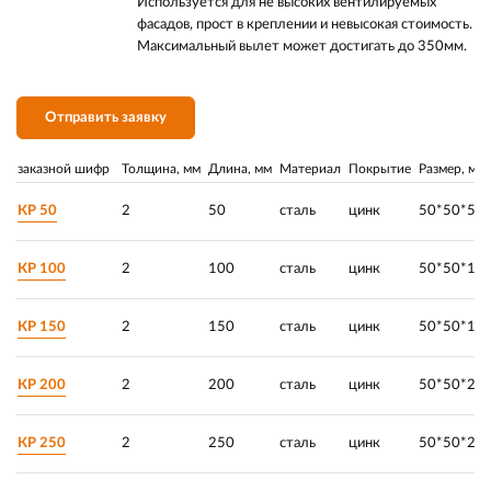
Используется для не высоких вентилируемых
фасадов, прост в креплении и невысокая стоимость.
Максимальный вылет может достигать до 350мм.
Отправить заявку
заказной шифр
Толщина, мм
Длина, мм
Материал
Покрытие
Размер, мм
КР 50
2
50
сталь
цинк
50*50*50
КР 100
2
100
сталь
цинк
50*50*10
КР 150
2
150
сталь
цинк
50*50*15
КР 200
2
200
сталь
цинк
50*50*20
КР 250
2
250
сталь
цинк
50*50*25