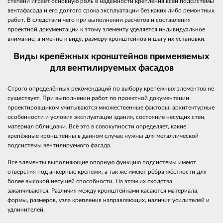
степени играет основную роль в надёжности крепления всей подсистемы
вентафасада и его долгого срока эксплуатации без каких либо ремонтных
работ. В следствии чего при выполнении расчётов и составления
проектной документации к этому элементу уделяется индивидуальное
внимание, а именно к виду, размеру кронштейнов и шагу их установки.
Виды крепёжных кронштейнов применяемых
для вентилируемых фасадов
Строго определённых рекомендаций по выбору крепёжных элементов не
существует. При выполнении работ по проектной документации
проектировщиком учитываются множественные факторы: архитектурные
особенности и условия эксплуатации здания, состояние несущих стен,
материал облицовки. Всё это в совокупности определяет, какие
крепёжные кронштейны в данном случае нужны для металлической
подсистемы вентилируемого фасада.
Все элементы выполняющие опорную функцию подсистемы имеют
отверстия под анкерные крепежи, а так же имеют рёбра жёсткости для
более высокой несущей способности. На этом их сходства
заканчиваются. Различия между кронштейнами касаются материала,
формы, размеров, узла крепления направляющих, наличия усилителей и
удлинителей.