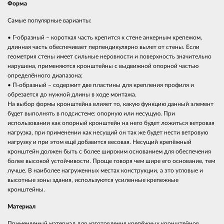
Форма
Самые популярные варианты:
• Г-образный – короткая часть крепится к стене анкерным крепежом,
длинная часть обеспечивает перпендикулярно вылет от стены. Если
геометрия стены имеет сильные неровности и поверхность значительно
нарушена, применяются кронштейны с выдвижной опорной частью
определённого диапазона;
• П-образный – содержит две пластины для крепления профиля и
обрезается до нужной длины в ходе монтажа.
На выбор формы кронштейна влияет то, какую функцию данный элемент
будет выполнять в подсистеме: опорную или несущую. При
использовании как опорный кронштейн на него будет ложиться ветровая
нагрузка, при применении как несущий он так же будет нести ветровую
нагрузку и при этом ещё добавится весовая. Несущий крепёжный
кронштейн должен быть с более широким основанием для обеспечения
более высокой устойчивости. Проще говоря чем шире его основание, тем
лучше. В наиболее нагруженных местах конструкции, а это угловые и
высотные зоны здания, используются усиленные крепежные
кронштейны.
Материал
Применяемый материал для изготовления крепёжных кронштейнов