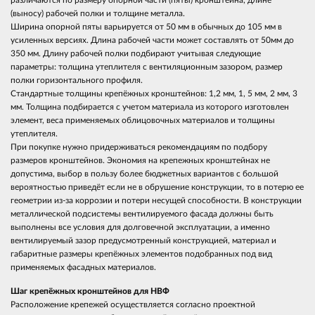
различаются по размеру опорной части (пяты) кронштейна, длине
(выносу) рабочей полки и толщине металла.
Ширина опорной пяты варьируется от 50 мм в обычных до 105 мм в
усиленных версиях. Длина рабочей части может составлять от 50мм до
350 мм. Длину рабочей полки подбирают учитывая следующие
параметры: толщина утеплителя с вентиляционным зазором, размер
полки горизонтального профиля.
Стандартные толщины крепёжных кронштейнов: 1,2 мм, 1, 5 мм, 2 мм, 3
мм. Толщина подбирается с учетом материала из которого изготовлен
элемент, веса применяемых облицовочных материалов и толщины
утеплителя.
При покупке нужно придерживаться рекомендациям по подбору
размеров кронштейнов. Экономия на крепежных кронштейнах не
допустима, выбор в пользу более бюджетных вариантов с большой
вероятностью приведёт если не в обрушение конструкции, то в потерю ее
геометрии из-за коррозии и потери несущей способности. В конструкции
металлической подсистемы вентилируемого фасада должны быть
выполнены все условия для долговечной эксплуатации, а именно
вентилируемый зазор предусмотренный конструкцией, материал и
габаритные размеры крепёжных элементов подобранных под вид
применяемых фасадных материалов.
Шаг крепёжных кронштейнов для НВФ
Расположение крепежей осуществляется согласно проектной