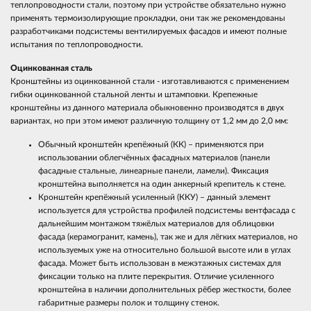
теплопроводности стали, поэтому при устройстве обязательно нужно
применять термоизолирующие прокладки, они так же рекомендованы
разработчиками подсистемы вентилируемых фасадов и имеют полные
испытания по теплопроводности.
Оцинкованная сталь
Кронштейны из оцинкованной стали - изготавливаются с применением
гибки оцинкованной стальной ленты и штамповки. Крепежные
кронштейны из данного материала обыкновенно производятся в двух
вариантах, но при этом имеют различную толщину от 1,2 мм до 2,0 мм:
Обычный кронштейн крепёжный (КК) – применяются при
использовании облегчённых фасадных материалов (панели
фасадные стальные, линеарные панели, ламели). Фиксация
кронштейна выполняется на один анкерный крепитель к стене.
Кронштейн крепёжный усиленный (ККУ) – данный элемент
используется для устройства профилей подсистемы вентфасада с
дальнейшим монтажом тяжёлых материалов для облицовки
фасада (керамогранит, камень), так же и для лёгких материалов, но
используемых уже на относительно большой высоте или в углах
фасада. Может быть использован в межэтажных системах для
фиксации только на плите перекрытия. Отличие усиленного
кронштейна в наличии дополнительных рёбер жесткости, более
габаритные размеры полок и толщину стенок.