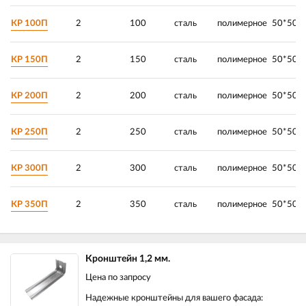
КР 100П
2
100
сталь
полимерное
50*50*
КР 150П
2
150
сталь
полимерное
50*50*
КР 200П
2
200
сталь
полимерное
50*50*
КР 250П
2
250
сталь
полимерное
50*50*
КР 300П
2
300
сталь
полимерное
50*50*
КР 350П
2
350
сталь
полимерное
50*50*
Кронштейн 1,2 мм.
Цена по запросу
Надежные кронштейны для вашего фасада: