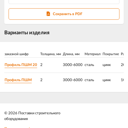
Сохранить в PDF
Варианты изделия
заказной шифр
Толщина, мм
Длина, мм
Материал
Покрытие
Разм
Профиль ПШМ 20
2
3000-6000
сталь
цинк
20х
Профиль ПШМ
2
3000-6000
сталь
цинк
10х
© 2026 Поставки строительного
оборудования