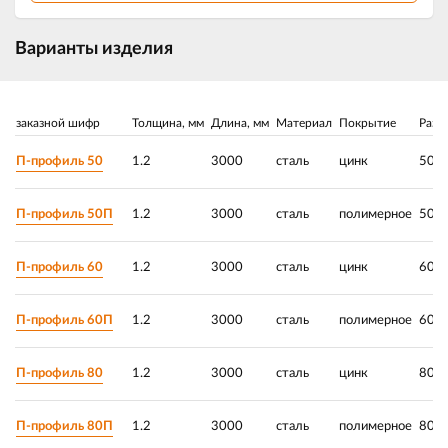
Варианты изделия
заказной шифр
Толщина, мм
Длина, мм
Материал
Покрытие
Разм
П-профиль 50
1.2
3000
сталь
цинк
50х
П-профиль 50П
1.2
3000
сталь
полимерное
50х
П-профиль 60
1.2
3000
сталь
цинк
60х
П-профиль 60П
1.2
3000
сталь
полимерное
60х
П-профиль 80
1.2
3000
сталь
цинк
80х
П-профиль 80П
1.2
3000
сталь
полимерное
80х