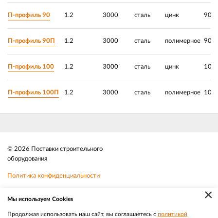
П-профиль 90
1.2
3000
сталь
цинк
90х
П-профиль 90П
1.2
3000
сталь
полимерное
90х
П-профиль 100
1.2
3000
сталь
цинк
100
П-профиль 100П
1.2
3000
сталь
полимерное
100
© 2026 Поставки строительного
оборудования
Политика конфиденциальности
×
Файлы cookie
Мы используем Cookies
Телефон:
8 (383) 202 1436
Продолжая использовать наш сайт, вы соглашаетесь с
политикой