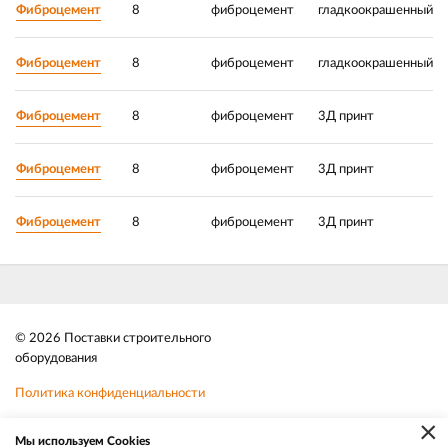
Фиброцемент
8
фиброцемент
гладкоокрашенный
1
Фиброцемент
8
фиброцемент
гладкоокрашенный
1
Фиброцемент
8
фиброцемент
3Д принт
1
Фиброцемент
8
фиброцемент
3Д принт
1
Фиброцемент
8
фиброцемент
3Д принт
1
© 2026 Поставки строительного
оборудования
Политика конфиденциальности
×
Файлы cookie
Мы используем Cookies