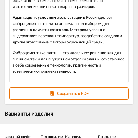
обработке – возможна резка на месте монтажа и
изготовление плит нестандартных размеров.
Адаптация к условиям
эксплуатации в России делает
фиброцементные плиты оптимальным выбором для
различных климатических зон. Материал успешно
выдерживает перепады температур, воздействие осадков и
другие агрессивные факторы окружающей среды.
Фиброцементные плиты – это идеальное решение как для
внешней, так и для внутренней отделки зданий, сочетающее
в себе современные технологии, практичность и
эстетическую привлекательность.
Сохранить в PDF
Варианты изделия
заказной шифр
Толщина, мм
Материал
Покрытие
Р