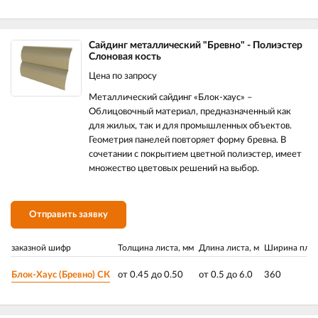
Сайдинг металлический "Бревно" - Полиэстер
Слоновая кость
Цена по запросу
Металлический сайдинг «Блок-хаус» –
Облицовочный материал, предназначенный как
для жилых, так и для промышленных объектов.
Геометрия панелей повторяет форму бревна. В
сочетании с покрытием цветной полиэстер, имеет
множество цветовых решений на выбор.
Отправить заявку
заказной шифр
Толщина листа, мм
Длина листа, м
Ширина план
Блок-Хаус (Бревно) СК
от 0.45 до 0.50
от 0.5 до 6.0
360