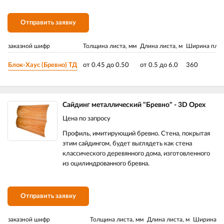
Отправить заявку
заказной шифр
Толщина листа, мм
Длина листа, м
Ширина план
Блок-Хаус (Бревно) ТД
от 0.45 до 0.50
от 0.5 до 6.0
360
Сайдинг металлический "Бревно" - 3D Орех
Цена по запросу
Профиль, имитирующий бревно. Стена, покрытая
этим сайдингом, будет выглядеть как стена
классического деревянного дома, изготовленного
из оцилиндрованного бревна.
Отправить заявку
заказной шифр
Толщина листа, мм
Длина листа, м
Ширина пл