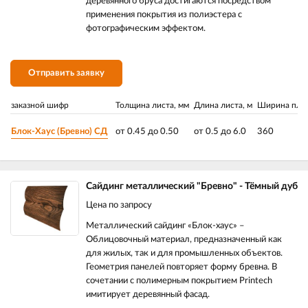
деревянного бруса достигаются посредством
применения покрытия из полиэстера с
фотографическим эффектом.
Отправить заявку
заказной шифр
Толщина листа, мм
Длина листа, м
Ширина план
Блок-Хаус (Бревно) СД
от 0.45 до 0.50
от 0.5 до 6.0
360
Сайдинг металлический "Бревно" - Тёмный дуб
Цена по запросу
Металлический сайдинг «Блок-хаус» –
Облицовочный материал, предназначенный как
для жилых, так и для промышленных объектов.
Геометрия панелей повторяет форму бревна. В
сочетании с полимерным покрытием Printech
имитирует деревянный фасад.