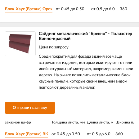
Блок-Хаус (Бревно) Орех
от 0.45 до 0.50
от 0.5 до 6.0
360
Сайдинг металлический "Бревно" - Полиэстер
Винно-красный
Цена по запросу
Среди покрытий для фасада зданий все чаще
встречается изделия, которые имитируют тот или
иной натуральный материал, например, камень или
дерево. На рынке появились металлические блок
хаусные панели, которые своим внешним видом
повторяют деревянный аналог.
Отправить заявку
заказной шифр
Толщина листа, мм
Длина листа, м
Ширина план
Блок-Хаус (Бревно) ВК
от 0.45 до 0.50
от 0.5 до 6.0
360