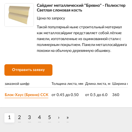
Сайдинг металлический "Бревно" - Полиэстер
Светлая слоновая кость
Цена по запросу
Такой популярный ныне строительный материал
как металлосайдинг представляет собой лёгкие
панели, изготовленные из оцинкованной стали с
полимерным покрытием. Панели металлосайдинга
похожи на обычную деревянную обшивку.
Отправить заявку
заказной шифр
Толщина листа, мм
Длина листа, м
Ширина пла
Блок-Хаус (Бревно) ССК
от 0.45 до 0.50
от 0.5 до 6.0
360
1
2
3
4
5
›
»