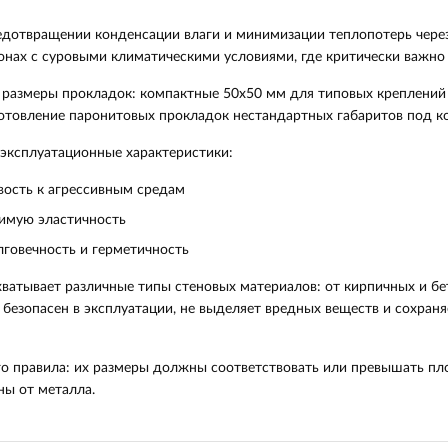
едотвращении конденсации влаги и минимизации теплопотерь чере
онах с суровыми климатическими условиями, где критически важно
размеры прокладок: компактные 50х50 мм для типовых креплений
отовление паронитовых прокладок нестандартных габаритов под к
 эксплуатационные характеристики:
ивость к агрессивным средам
димую эластичность
лговечность и герметичность
ватывает различные типы стеновых материалов: от кирпичных и бе
безопасен в эксплуатации, не выделяет вредных веществ и сохран
о правила: их размеры должны соответствовать или превышать пл
ны от металла.