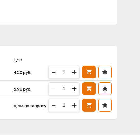
Цена
–
+
4.20
руб.
–
+
5.90
руб.
–
+
цена по запросу