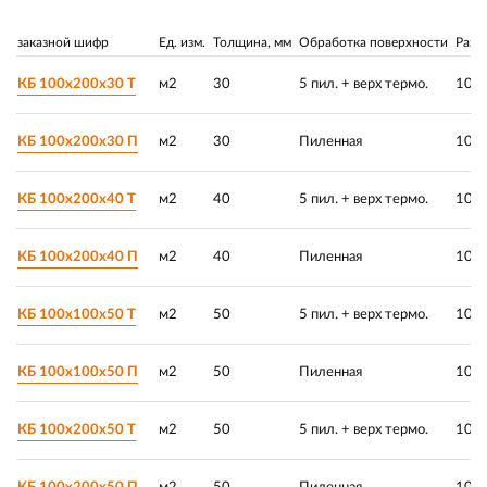
заказной шифр
Ед. изм.
Толщина, мм
Обработка поверхности
Разм
КБ 100х200х30 Т
м2
30
5 пил. + верх термо.
100 
КБ 100х200х30 П
м2
30
Пиленная
100 
КБ 100х200х40 Т
м2
40
5 пил. + верх термо.
100 
КБ 100х200х40 П
м2
40
Пиленная
100 
КБ 100х100х50 Т
м2
50
5 пил. + верх термо.
100 
КБ 100х100х50 П
м2
50
Пиленная
100 
КБ 100х200х50 Т
м2
50
5 пил. + верх термо.
100 