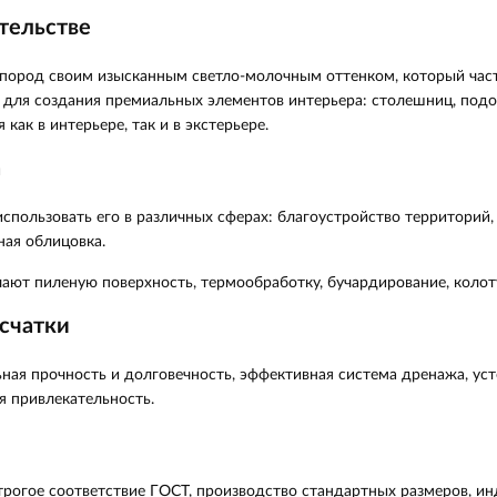
тельстве
пород своим изысканным светло-молочным оттенком, который част
 для создания премиальных элементов интерьера: столешниц, подо
как в интерьере, так и в экстерьере.
а
спользовать его в различных сферах: благоустройство территорий,
ная облицовка.
ают пиленую поверхность, термообработку, бучардирование, коло
счатки
ная прочность и долговечность, эффективная система дренажа, ус
я привлекательность.
трогое соответствие ГОСТ, производство стандартных размеров, и