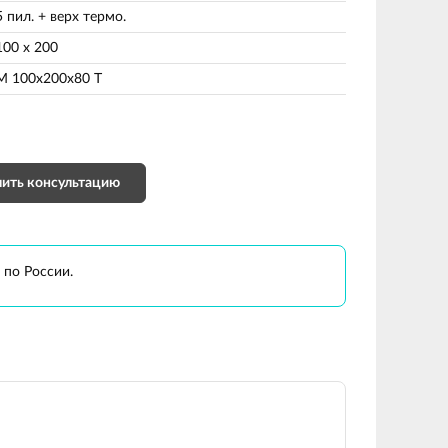
5 пил. + верх термо.
100 х 200
М 100х200х80 Т
ить консультацию
 по России.