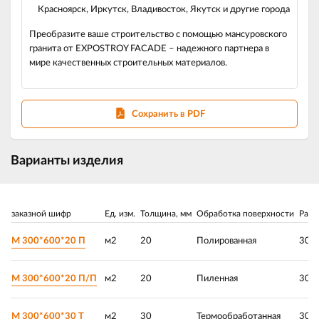
Красноярск, Иркутск, Владивосток, Якутск и другие города
Преобразите ваше строительство с помощью мансуровского
гранита от EXPOSTROY FACADE – надежного партнера в
мире качественных строительных материалов.
Сохранить в PDF
Варианты изделия
заказной шифр
Ед. изм.
Толщина, мм
Обработка поверхности
Разм
М 300*600*20 П
м2
20
Полированная
300 
М 300*600*20 П/П
м2
20
Пиленная
300 
М 300*600*30 Т
м2
30
Термообработанная
300 