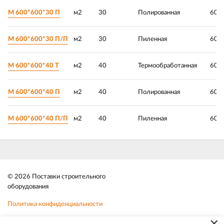
М 600*600*30 П
м2
30
Полированная
600 
М 600*600*30 П/П
м2
30
Пиленная
600 
М 600*600*40 Т
м2
40
Термообработанная
600 
М 600*600*40 П
м2
40
Полированная
600 
М 600*600*40 П/П
м2
40
Пиленная
600 
© 2026 Поставки строительного
оборудования
Политика конфиденциальности
Файлы cookie