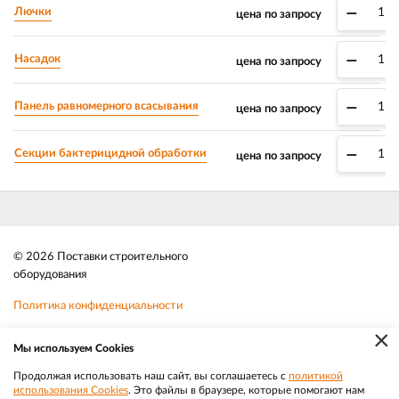
–
Лючки
цена по запросу
–
Насадок
цена по запросу
–
Панель равномерного всасывания
цена по запросу
–
Секции бактерицидной обработки
цена по запросу
© 2026 Поставки строительного
оборудования
Политика конфиденциальности
×
Файлы cookie
Мы используем Cookies
Телефон:
8 (383) 202 1436
Продолжая использовать наш сайт, вы соглашаетесь с
политикой
использования Cookies
. Это файлы в браузере, которые помогают нам
|
Разработка
Веб-аналитика
Электронная почта:
sale@efacade.ru