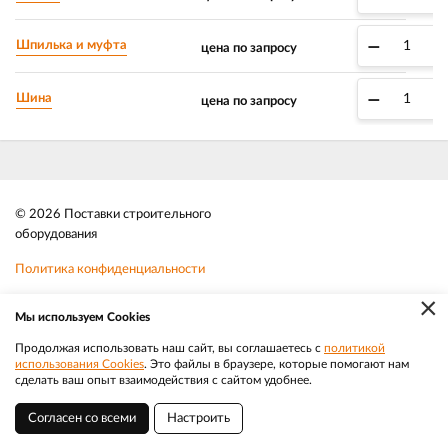
–
+
Шпилька и муфта
цена по запросу
–
+
Шина
цена по запросу
© 2026 Поставки строительного
оборудования
Политика конфиденциальности
×
Файлы cookie
Мы используем Cookies
Телефон:
8 (383) 202 1436
Продолжая использовать наш сайт, вы соглашаетесь с
политикой
использования Cookies
. Это файлы в браузере, которые помогают нам
|
Разработка
Веб-аналитика
Электронная почта:
sale@efacade.ru
сделать ваш опыт взаимодействия с сайтом удобнее.
Согласен со всеми
Настроить