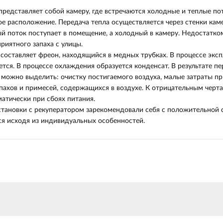
представляет собой камеру, где встречаются холодные и теплые по
ое расположение. Передача тепла осуществляется через стенки кам
ый поток поступает в помещение, а холодный в камеру. Недостатко
риятного запаха с улицы.
 составляет фреон, находящийся в медных трубках. В процессе экс
ется. В процессе охлаждения образуется конденсат. В результате п
 можно выделить: очистку постигаемого воздуха, малые затраты пр
пахов и примесей, содержащихся в воздухе. К отрицательным черт
атически при сбоях питания.
тановки с рекуператором зарекомендовали себя с положительной с
ся исходя из индивидуальных особенностей.