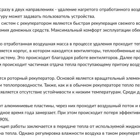
разу в двух направлениях - удаление нагретого отработанного воз
уру может задавать пользователь устройства.
истем с рекуператором являются быстрая рекуперация свежего воз
ономия денежных средств. Максимальный комфорт эксплуатации обес
то отработанная воздушная масса в процессе удаления проходит т
яется корпус, в котором находятся вентиляторы, теплообменные к
систему. Это происходит благодаря работе вентиляторов. Далее пр
 происходит частичная отдача тепла проступающему притоку возд
тся роторный рекуператор. Основой является вращательный элемен
 теплопроводности. Также, как и в обычном рекуператоре тепло п
является отсутствие устойчивости к низким температурам. Среди
яют алюминиевые пластины, через них проходит воздушный поток и
одное время года замерзает. При этом происходит потеря эффектив
 90%.
цип работы заключается в передаче тепла от используемой жидкост
ча тепла. Однако регулировка влажности воздуха в таком рекупер