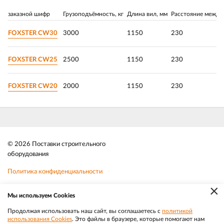
заказной шифр
Грузоподъёмность, кг
Длина вил, мм
Расстояние между
FOXSTER СW30
3000
1150
230
FOXSTER CW25
2500
1150
230
FOXSTER CW20
2000
1150
230
© 2026 Поставки строительного
оборудования
Политика конфиденциальности
×
Файлы cookie
Мы используем Cookies
Телефон:
8 (383) 202 1436
Продолжая использовать наш сайт, вы соглашаетесь с
политикой
использования Cookies
. Это файлы в браузере, которые помогают нам
|
Разработка
Веб-аналитика
Электронная почта:
sale@efacade.ru