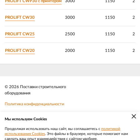
PROLIFT CWP30 с принтером
3000
1150
230
PROLIFT CW30
3000
1150
230
PROLIFT CW25
2500
1150
230
PROLIFT CW20
2000
1150
230
© 2026 Поставки строительного
оборудования
Политика конфиденциальности
×
Файлы cookie
Мы используем Cookies
Телефон:
8 (383) 202 1436
Продолжая использовать наш сайт, вы соглашаетесь с
политикой
использования Cookies
. Это файлы в браузере, которые помогают нам
|
Разработка
Веб-аналитика
Электронная почта:
sale@efacade.ru
сделать ваш опыт взаимодействия с сайтом удобнее.