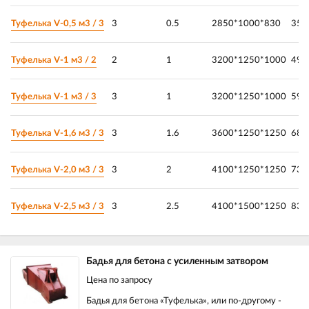
Туфелька V-0,5 м3 / 3
3
0.5
2850*1000*830
350
Туфелька V-1 м3 / 2
2
1
3200*1250*1000
490
Туфелька V-1 м3 / 3
3
1
3200*1250*1000
590
Туфелька V-1,6 м3 / 3
3
1.6
3600*1250*1250
680
Туфелька V-2,0 м3 / 3
3
2
4100*1250*1250
730
Туфелька V-2,5 м3 / 3
3
2.5
4100*1500*1250
830
Бадья для бетона с усиленным затвором
Цена по запросу
Бадья для бетона «Туфелька», или по-другому -