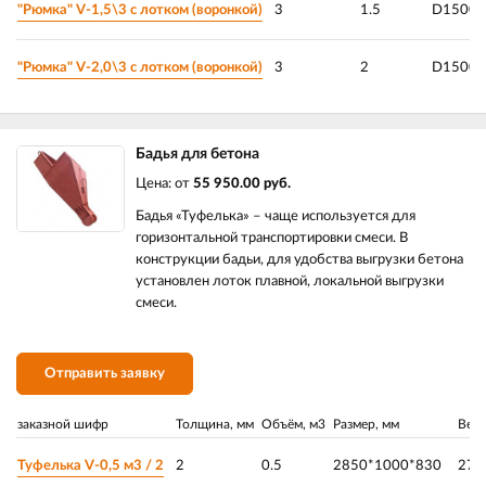
"Рюмка" V-1,5\3 с лотком (воронкой)
3
1.5
D1500*
"Рюмка" V-2,0\3 с лотком (воронкой)
3
2
D1500*
Бадья для бетона
Цена: от
55 950.00 руб.
Бадья «Туфелька» – чаще используется для
горизонтальной транспортировки смеси. В
конструкции бадьи, для удобства выгрузки бетона
установлен лоток плавной, локальной выгрузки
смеси.
Отправить заявку
заказной шифр
Толщина, мм
Объём, м3
Размер, мм
Вес,
Туфелька V-0,5 м3 / 2
2
0.5
2850*1000*830
270