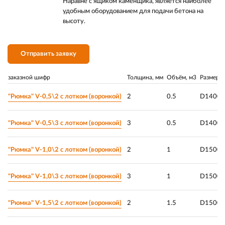
Наравне с ящиком каменщика, является наиболее
удобным оборудованием для подачи бетона на
высоту.
Отправить заявку
заказной шифр
Толщина, мм
Объём, м3
Размер, 
"Рюмка" V-0,5\2 с лотком (воронкой)
2
0.5
D1400*
"Рюмка" V-0,5\3 с лотком (воронкой)
3
0.5
D1400*
"Рюмка" V-1,0\2 с лотком (воронкой)
2
1
D1500*
"Рюмка" V-1,0\3 с лотком (воронкой)
3
1
D1500*
"Рюмка" V-1,5\2 с лотком (воронкой)
2
1.5
D1500*