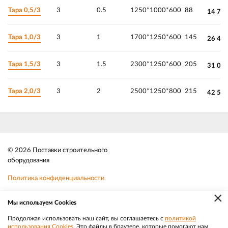
Тара 0,5/3
3
0.5
1250*1000*600
88
14 75
Тара 1,0/3
3
1
1700*1250*600
145
26 45
Тара 1,5/3
3
1.5
2300*1250*600
205
31 05
Тара 2,0/3
3
2
2500*1250*800
215
42 55
© 2026 Поставки строительного
оборудования
Политика конфиденциальности
×
Файлы cookie
Мы используем Cookies
Телефон:
8 (383) 202 1436
Продолжая использовать наш сайт, вы соглашаетесь с
политикой
использования Cookies
. Это файлы в браузере, которые помогают нам