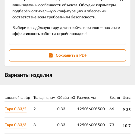
ваши задачи и особенности объекта. Обсудим параметры,
подберём оптимальную конфигурацию и обеспечим
соответствие всем требованиям безопасности.
Выберите надёжную тару для стройматериалов — повысьте
эффективность работ на стройплощадке!
Сохранить в PDF
Варианты изделия
заказной шифр
Толщина, мм
Объём, м3
Размер, мм
Вес, кг
Цена
Тара 0,33/2
2
0.33
1250*600*500
66
9 350.
Тара 0,33/3
3
0.33
1250*600*500
73
10 70