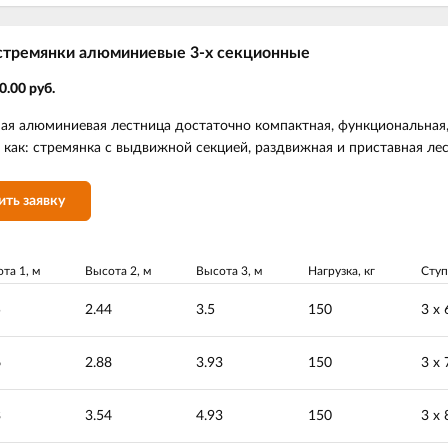
стремянки алюминиевые 3-х секционные
0.00 руб.
ая алюминиевая лестница достаточно компактная, функциональная
 как: стремянка с выдвижной секцией, раздвижная и приставная лес
ить заявку
та 1, м
Высота 2, м
Высота 3, м
Нагрузка, кг
Ступ
5
2.44
3.5
150
3 х 
6
2.88
3.93
150
3 х 
3
3.54
4.93
150
3 х 