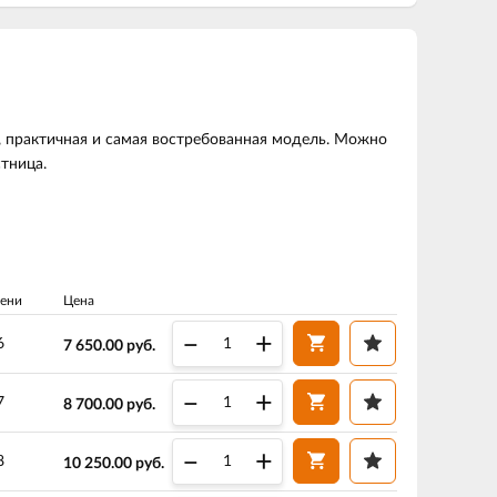
, практичная и самая востребованная модель. Можно
тница.
ени
Цена
–
+
6
7 650.00
руб.
–
+
7
8 700.00
руб.
–
+
8
10 250.00
руб.