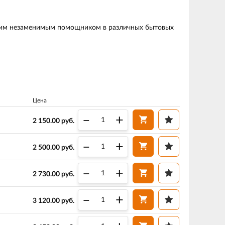
шим незаменимым помощником в различных бытовых
Цена
–
+
2 150.00
руб.
–
+
2 500.00
руб.
–
+
2 730.00
руб.
–
+
3 120.00
руб.