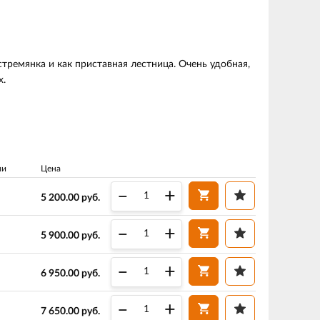
ремянка и как приставная лестница. Очень удобная,
х.
ни
Цена
–
+
5 200.00
руб.
–
+
5 900.00
руб.
–
+
6 950.00
руб.
–
+
7 650.00
руб.