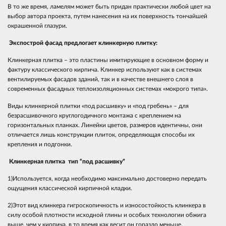
В то же время, ламелям может быть придан практически любой цвет на
выбор автора проекта, путем нанесения на их поверхность тончайшей
окрашенной глазури.
Экспострой фасад предлогает клинкерную плитку:
Клинкерная плитка – это пластины имитирующие в основном форму и
фактуру классического кирпича. Клинкер используют как в системах
вентилируемых фасадов зданий, так и в качестве внешнего слоя в
современных фасадных теплоизоляционных системах «мокрого типа».
Виды клинкерной плитки «под расшивку» и «под гребень» – для
безрасшивочного круглогодичного монтажа с креплением на
горизонтальных планках. Линейки цветов, размеров идентичны, они
отличается лишь конструкции плиток, определяющая способы их
крепления и подгонки.
Клинкерная плитка тип “под расшивку”
1)Используется, когда необходимо максимально достоверно передать
ощущения классической кирпичной кладки.
2)Этот вид клинкера гигроскопичность и износостойкость клинкера в
силу особой плотности исходной глины и особых технологии обжига
выше, чем у кирпича, в то время как весит он гораздо меньше.