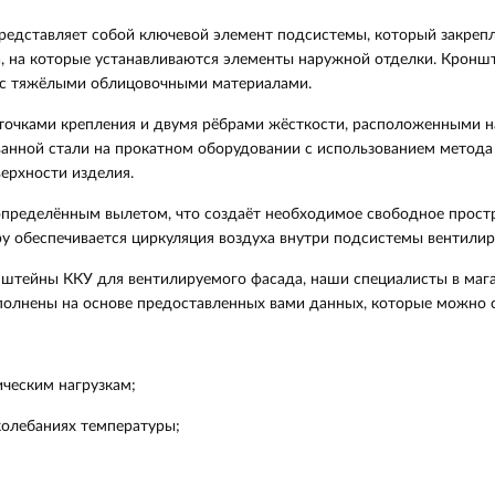
редставляет собой ключевой элемент подсистемы, который закрепл
, на которые устанавливаются элементы наружной отделки. Кронш
 с тяжёлыми облицовочными материалами.
точками крепления и двумя рёбрами жёсткости, расположенными на
ованной стали на прокатном оборудовании с использованием метод
верхности изделия.
определённым вылетом, что создаёт необходимое свободное прост
у обеспечивается циркуляция воздуха внутри подсистемы вентилир
нштейны ККУ для вентилируемого фасада, наши специалисты в мага
ыполнены на основе предоставленных вами данных, которые можно 
ическим нагрузкам;
колебаниях температуры;