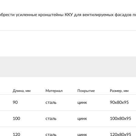
обрести усиленные кронштейны ККУ для вентилируемых фасадов по
Длина, мм
Материал
Покрытие
Размер, мм
90
сталь
цинк
90х80х95
100
сталь
цинк
100х80х95
120
сталь
цинк
120х80х95