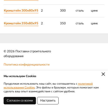
Кронштейн 300х80х95
2
300
сталь
цинк
Кронштейн 350х80х95
2
350
сталь
цинк
© 2026 Поставки строительного
оборудования
Политика конфиденциальности
×
Файлы cookie
Мы используем Cookies
Телефон:
8 (383) 202 1436
Продолжая использовать наш сайт, вы соглашаетесь с
политикой
использования Cookies
. Это файлы в браузере, которые помогают нам
|
Разработка
Веб-аналитика
Электронная почта:
sale@efacade.ru
сделать ваш опыт взаимодействия с сайтом удобнее.
Согласен со всеми
Настроить