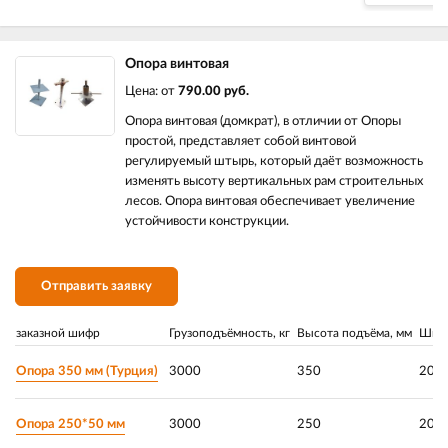
Опора винтовая
Цена: от
790.00 руб.
Опора винтовая (домкрат), в отличии от Опоры
простой, представляет собой винтовой
регулируемый штырь, который даёт возможность
изменять высоту вертикальных рам строительных
лесов. Опора винтовая обеспечивает увеличение
устойчивости конструкции.
Отправить заявку
заказной шифр
Грузоподъёмность, кг
Высота подъёма, мм
Шпил
Опора 350 мм (Турция)
3000
350
20
Опора 250*50 мм
3000
250
20