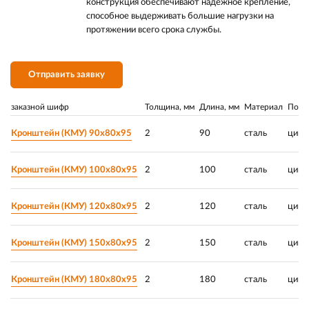
конструкция обеспечивают надёжное крепление,
способное выдерживать большие нагрузки на
протяжении всего срока службы.
Отправить заявку
заказной шифр
Толщина, мм
Длина, мм
Материал
Покр
Кронштейн (КМУ) 90х80х95
2
90
сталь
цинк
Кронштейн (КМУ) 100х80х95
2
100
сталь
цинк
Кронштейн (КМУ) 120х80х95
2
120
сталь
цинк
Кронштейн (КМУ) 150х80х95
2
150
сталь
цинк
Кронштейн (КМУ) 180х80х95
2
180
сталь
цинк