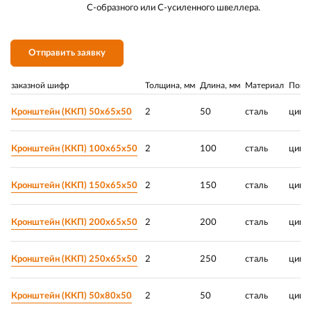
С-образного или С-усиленного швеллера.
Отправить заявку
заказной шифр
Толщина, мм
Длина, мм
Материал
Покр
Кронштейн (ККП) 50х65х50
2
50
сталь
цинк
Кронштейн (ККП) 100х65х50
2
100
сталь
цинк
Кронштейн (ККП) 150х65х50
2
150
сталь
цинк
Кронштейн (ККП) 200х65х50
2
200
сталь
цинк
Кронштейн (ККП) 250х65х50
2
250
сталь
цинк
Кронштейн (ККП) 50х80х50
2
50
сталь
цинк