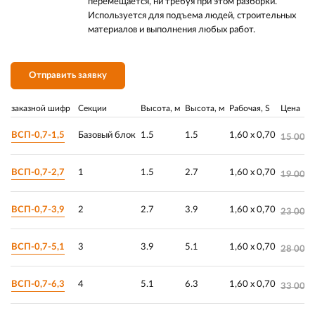
перемещается, ни требуя при этом разборки.
Используется для подъема людей, строительных
материалов и выполнения любых работ.
Отправить заявку
заказной шифр
Секции
Высота, м
Высота, м
Рабочая, S
Цена
ВСП-0,7-1,5
Базовый блок
1.5
1.5
1,60 х 0,70
15 000.
ВСП-0,7-2,7
1
1.5
2.7
1,60 х 0,70
19 000.
ВСП-0,7-3,9
2
2.7
3.9
1,60 х 0,70
23 000.
ВСП-0,7-5,1
3
3.9
5.1
1,60 х 0,70
28 000.
ВСП-0,7-6,3
4
5.1
6.3
1,60 х 0,70
33 000.