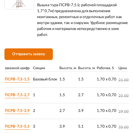
Вышка тура ПСРВ-7,5 (с рабочей площадкой
1,7*0,7м) предназначена для выполнения
монтажных, ремонтных и отделочных работ как
внутри здания, так и снаружи. Удобное размещение
рабочих и материалов непосредственно в зоне
работ.
Отправить заявку
заказной шифр
Секции
Высота, м
Высота, м
Рабочая, S
Цена
ПСРВ-7,5-1,5
Базовый блок
1.5
1.5
1,70 х 0,70
21 000.
ПСРВ-7,5-2,7
1
1.5
2.7
1,70 х 0,70
25 000.
ПСРВ-7,5-3,9
2
2.7
3.9
1,70 х 0,70
29 000.
ПСРВ-7,5-5,1
3
3.9
5.1
1,70 х 0,70
35 000.