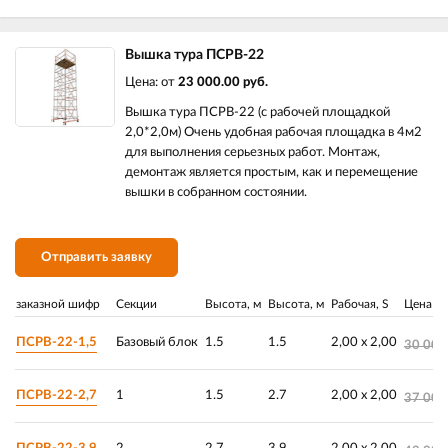
Вышка тура ПСРВ-22
Цена: от
23 000.00 руб.
Вышка тура ПСРВ-22 (с рабочей площадкой
2,0*2,0м) Очень удобная рабочая площадка в 4м2
для выполнения серьезных работ. Монтаж,
демонтаж является простым, как и перемещение
вышки в собранном состоянии.
Отправить заявку
заказной шифр
Секции
Высота, м
Высота, м
Рабочая, S
Цена
ПСРВ-22-1,5
Базовый блок
1.5
1.5
2,00 х 2,00
30 000
ПСРВ-22-2,7
1
1.5
2.7
2,00 х 2,00
37 000