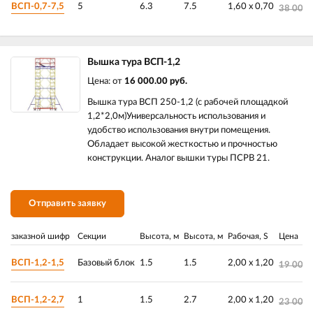
ВСП-0,7-7,5
5
6.3
7.5
1,60 х 0,70
38 000.
Вышка тура ВСП-1,2
Цена: от
16 000.00 руб.
Вышка тура ВСП 250-1,2 (с рабочей площадкой
1,2*2,0м)Универсальность использования и
удобство использования внутри помещения.
Обладает высокой жесткостью и прочностью
конструкции. Аналог вышки туры ПСРВ 21.
Отправить заявку
заказной шифр
Секции
Высота, м
Высота, м
Рабочая, S
Цена
ВСП-1,2-1,5
Базовый блок
1.5
1.5
2,00 х 1,20
19 000.
ВСП-1,2-2,7
1
1.5
2.7
2,00 х 1,20
23 000.