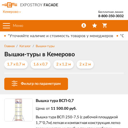
Кемерово
Бесплатная линия:
8-800-350-3032
Меню
*Уточняйте наличие и стоимость товаров у менеджеров
*Ски
Главная
Каталог
Вышки-туры
Вышки-туры в Кемерово
1,7 х 0,7 м
1,6 х 0,7
2 х 1,2 м
2 х 2 м
Фильтр по параметрам
Вышка тура ВСП-0,7
Цена: от
11 500.00 руб.
Вышка тура ВСП 250-7,5 (с рабочей площадкой
1,7*0,7м) легкая и компактная конструкция легко