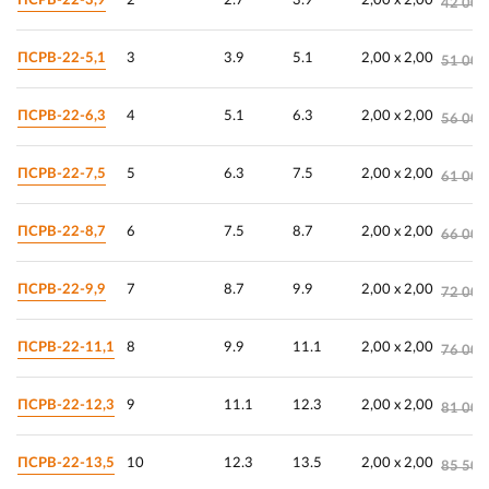
ПСРВ-22-3,9
2
2.7
3.9
2,00 х 2,00
42 000
ПСРВ-22-5,1
3
3.9
5.1
2,00 х 2,00
51 000
ПСРВ-22-6,3
4
5.1
6.3
2,00 х 2,00
56 000
ПСРВ-22-7,5
5
6.3
7.5
2,00 х 2,00
61 000
ПСРВ-22-8,7
6
7.5
8.7
2,00 х 2,00
66 000
ПСРВ-22-9,9
7
8.7
9.9
2,00 х 2,00
72 000
ПСРВ-22-11,1
8
9.9
11.1
2,00 х 2,00
76 000
ПСРВ-22-12,3
9
11.1
12.3
2,00 х 2,00
81 000
ПСРВ-22-13,5
10
12.3
13.5
2,00 х 2,00
85 500