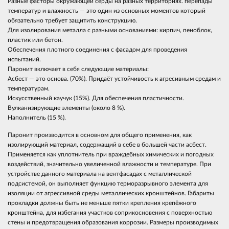
Разные фасторы окружающей серды на разных территориях. перепады
температур и влажность — это один из основных моментов который
обязательно требует защитить конструкцию.
Для изолирования металла с разными основаниями: кирпич, пеноблок,
пластик или бетон.
Обеспечения плотного соединения с фасадом для проведения
испытаний.
Паронит включает в себя следующие материалы:
Асбест — это основа. (70%). Придаёт устойчивость к агресивным средам и
температурам.
Искусственный каучук (15%). Для обеспечения пластичности.
Вулканизирующие элементы (около 8 %).
Наполнитель (15 %).
Паронит производится в основном для общего применения, как
изолирующий материал, содержащий в себе в большей части асбест.
Применяется как уплотнитель при враждебных химических и погодных
воздействий, значительно увеличенной влажности и температуре. При
устройстве данного материала на вентфасадах с металлической
подсистемой, он выполняет функцию терморазрывного элемента для
изоляции от агрессивной среды металлических кронштейнов. Габариты
прокладки должны быть не меньше пятки крепления крепёжного
кронштейна, для избегания участков соприкосновения с поверхностью
стены и предотвращения образования коррозии. Размеры производимых