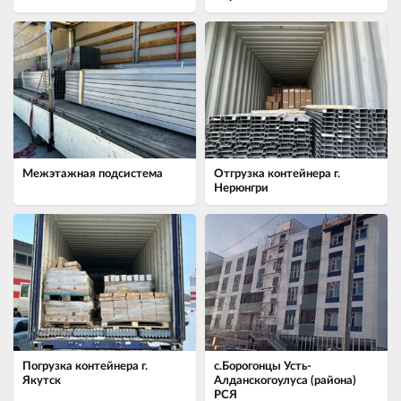
Межэтажная подсистема
Отгрузка контейнера г.
Нерюнгри
Погрузка контейнера г.
с.Борогонцы Усть-
Якутск
Алданскогоулуса (района)
РСЯ