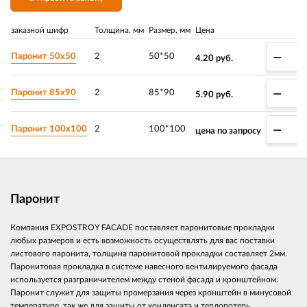
заказной шифр
Толщина, мм
Размер, мм
Цена
–
Паронит 50х50
2
50*50
4.20
руб.
–
Паронит 85х90
2
85*90
5.90
руб.
–
Паронит 100х100
2
100*100
цена по запросу
Паронит
Компания EXPOSTROY FACADE поставляет паронитовые прокладки
любых размеров и есть возможность осуществлять для вас поставки
листового паронита, толщина паронитовой прокладки составляет 2мм.
Паронитовая прокладка в системе навесного вентилируемого фасада
используется разграничителем между стеной фасада и кронштейном.
Паронит служит для защиты промерзания через кронштейн в минусовой
температуре, так же для защиты от конденсата и теплопотерь.