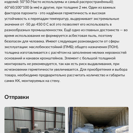
изделий: 50*50 (Часто используемы и самый распространённый);
60*60;100*100 (в мм) и другие, при толщине 2 мм. Один из важных
факторов паронита - это надёжная герметичность и высокая
устойчивость к перепадам температур, выдерживает экстремальные
значения от -50 до 450 0 С всё это позволяет его использовать в
разнообразных промышленностях. Ещё одно из главных достоинств — во
время использования не формируется асбестовая пыль, поэтому
безопасен для человека. Имеют следующие разновидности от сферы
эксплуатации: маслобензостойкий (ПМБ); общего назначения (ПОН).
толщина изготавливается с расчётом на заполнение мелких неровностей
оснований и канавок кронштейнов. Элемент с большой толщиной
монтировать не рекомендуется, так как есть риск выдавливания, при
исчезновении герметичности увеличивается. Для приобретения и выбора
товара, необходимо предварительно рассчитать количество и габариты
самих КК, монтируемых на стену.
Отправки