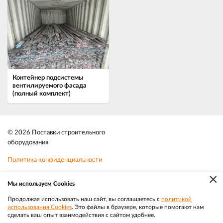
Контейнер подсистемы
вентилируемого фасада
(полный комплект)
© 2026 Поставки строительного
оборудования
Политика конфиденциальности
×
Файлы cookie
Мы используем Cookies
Телефон:
8-800-350-3032
Продолжая использовать наш сайт, вы соглашаетесь с
политикой
использования Cookies
. Это файлы в браузере, которые помогают нам
|
Разработка
Веб-аналитика
Электронная почта:
sale@efacade.ru
сделать ваш опыт взаимодействия с сайтом удобнее.