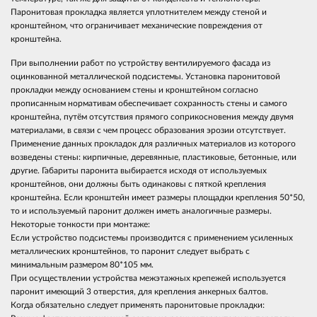
Паронитовая прокладка является уплотнителем между стеной и
кронштейном, что ограничивает механические повреждения от
кронштейна.
При выполнении работ по устройству вентилируемого фасада из
оцинкованной металлической подсистемы. Установка паронитовой
прокладки между основанием стены и кронштейном согласно
прописанным нормативам обеспечивает сохранность стены и самого
кронштейна, путём отсутствия прямого соприкосновения между двумя
материалами, в связи с чем процесс образования эрозии отсутствует.
Применение данных прокладок для различных материалов из которого
возведены стены: кирпичные, деревянные, пластиковые, бетонные, или
другие. Габариты паронита выбирается исходя от используемых
кронштейнов, они должны быть одинаковы с пяткой крепления
кронштейна. Если кронштейн имеет размеры площадки крепления 50*50,
то и используемый паронит должен иметь аналогичные размеры.
Некоторые тонкости при монтаже:
Если устройство подсистемы производится с применением усиленных
металлических кронштейнов, то паронит следует выбрать с
минимальным размером 80*105 мм.
При осуществлении устройства межэтажных крепежей используется
паронит имеющий 3 отверстия, для крепления анкерных балтов.
Когда обязательно следует применять паронитовые прокладки: