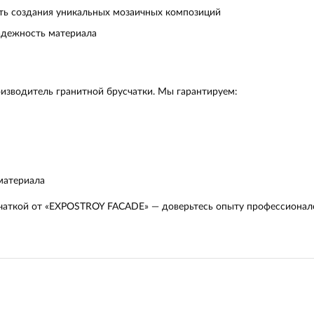
ь создания уникальных мозаичных композиций
дежность материала
зводитель гранитной брусчатки. Мы гарантируем:
материала
счаткой от «EXPOSTROY FACADE» — доверьтесь опыту профессионало