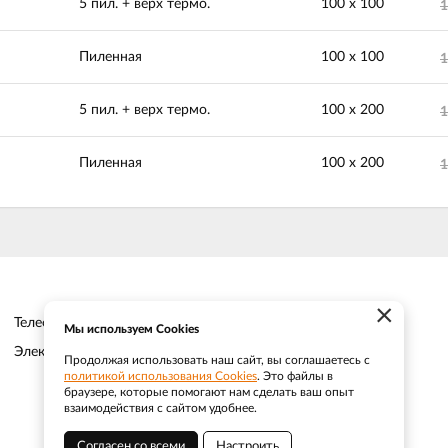
5 пил. + верх термо.
100 х 100
1
Пиленная
100 х 100
1
5 пил. + верх термо.
100 х 200
1
Пиленная
100 х 200
1
×
Телефон:
8 (383) 202 1436
Мы используем Cookies
Электронная почта:
sale@efacade.ru
Продолжая использовать наш сайт, вы соглашаетесь с
политикой использования Cookies
. Это файлы в
браузере, которые помогают нам сделать ваш опыт
взаимодействия с сайтом удобнее.
Согласен со всеми
Настроить