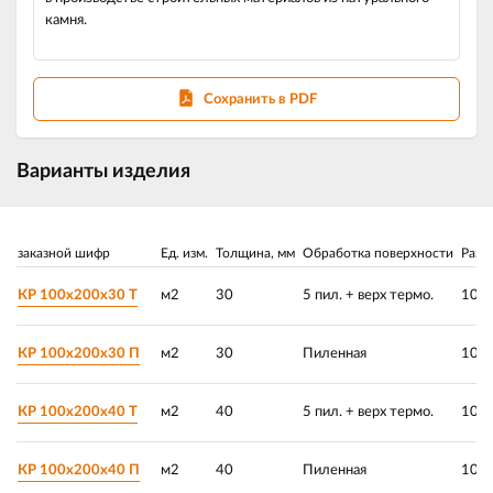
камня.
Сохранить в PDF
Варианты изделия
заказной шифр
Ед. изм.
Толщина, мм
Обработка поверхности
Разм
КР 100х200х30 Т
м2
30
5 пил. + верх термо.
100 
КР 100х200х30 П
м2
30
Пиленная
100 
КР 100х200х40 Т
м2
40
5 пил. + верх термо.
100 
КР 100х200х40 П
м2
40
Пиленная
100 