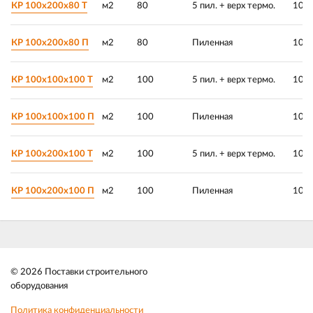
КР 100х200х80 Т
м2
80
5 пил. + верх термо.
100 
КР 100х200х80 П
м2
80
Пиленная
100 
КР 100х100х100 Т
м2
100
5 пил. + верх термо.
100 
КР 100х100х100 П
м2
100
Пиленная
100 
КР 100х200х100 Т
м2
100
5 пил. + верх термо.
100 
КР 100х200х100 П
м2
100
Пиленная
100 
© 2026 Поставки строительного
оборудования
Политика конфиденциальности