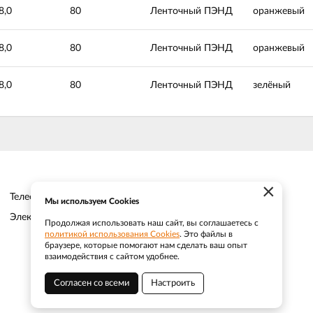
8,0
80
Ленточный ПЭНД
оранжевый
8,0
80
Ленточный ПЭНД
оранжевый
8,0
80
Ленточный ПЭНД
зелёный
×
Телефон:
8 (383) 202 1436
Мы используем Cookies
Электронная почта:
sale@efacade.ru
Продолжая использовать наш сайт, вы соглашаетесь с
политикой использования Cookies
. Это файлы в
браузере, которые помогают нам сделать ваш опыт
взаимодействия с сайтом удобнее.
Согласен со всеми
Настроить