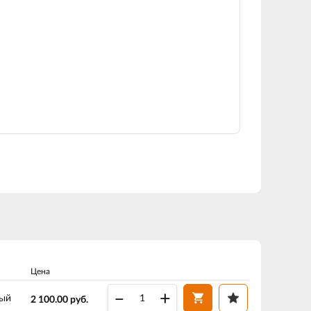
Цена
–
+
ный
2 100.00
руб.