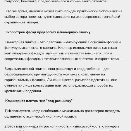
голубого, бежевого, бледно-зеленого и коричневого оттенков.
В то же время, ламелям может быть придан практически любой цвет на
выбор автора проекта, путем нанесения на их поверхность тончайшей
окрашенной глазури.
Экспострой фасад предлогает клинкерную плитку:
Клинкерная плитка – это пластины имитирующие в основном форму и
фактуру классического кирпича. Клинкер используют как в системах
вентилируемых фасадов зданий, так и в качестве внешнего слоя в
современных фасадных теплоизоляционных системах «мокрого типа».
Виды клинкерной плитки «под расшивку» и «под гребень» – для
безрасшивочного круглогодичного монтажа с креплением на
горизонтальных планках. Линейки цветов, размеров идентичны, они
отличается лишь конструкции плиток, определяющая способы их
крепления и подгонки.
Клинкерная плитка тип “под расшивку”
1)Используется, когда необходимо максимально достоверно передать
ощущения классической кирпичной кладки.
2)Этот вид клинкера гигроскопичность и износостойкость клинкера в