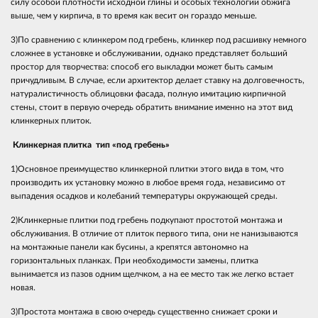
силу особой плотности исходной глины и особых технологии обжига
выше, чем у кирпича, в то время как весит он гораздо меньше.
3)По сравнению с клинкером под гребень, клинкер под расшивку немного
сложнее в установке и обслуживании, однако представляет больший
простор для творчества: способ его выкладки может быть самым
причудливым. В случае, если архитектор делает ставку на долговечность,
натуралистичность облицовки фасада, полную имитацию кирпичной
стены, стоит в первую очередь обратить внимание именно на этот вид
клинкерных плиток.
Клинкерная плитка тип «под гребень»
1)Основное преимущество клинкерной плитки этого вида в том, что
производить их установку можно в любое время года, независимо от
выпадения осадков и колебаний температуры окружающей среды.
2)Клинкерные плитки под гребень подкупают простотой монтажа и
обслуживания. В отличие от плиток первого типа, они не нанизываются
на монтажные панели как бусины, а крепятся автономно на
горизонтальных планках. При необходимости замены, плитка
вынимается из пазов одним щелчком, а на ее место так же легко встает
новая.
3)Простота монтажа в свою очередь существенно снижает сроки и