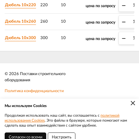
–
Дюбель 10х220
220
10
цена по запросу
–
Дюбель 10х260
260
10
цена по запросу
–
Дюбель 10х300
300
10
цена по запросу
© 2026 Поставки строительного
оборудования
Политика конфиденциальности
×
Файлы cookie
Мы используем Cookies
Телефон:
8 (383) 202 1436
Продолжая использовать наш сайт, вы соглашаетесь с
политикой
использования Cookies
. Это файлы в браузере, которые помогают нам
|
Разработка
Веб-аналитика
Электронная почта:
sale@efacade.ru
сделать ваш опыт взаимодействия с сайтом удобнее.
Согласен со всеми
Настроить