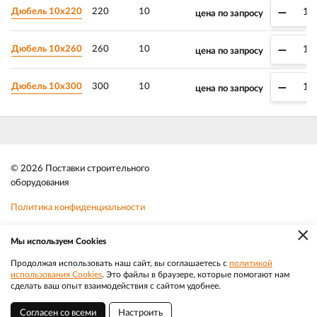
–
Дюбель 10х220
220
10
цена по запросу
–
Дюбель 10х260
260
10
цена по запросу
–
Дюбель 10х300
300
10
цена по запросу
© 2026 Поставки строительного
оборудования
Политика конфиденциальности
×
Файлы cookie
Мы используем Cookies
Телефон:
8 (383) 202 1436
Продолжая использовать наш сайт, вы соглашаетесь с
политикой
использования Cookies
. Это файлы в браузере, которые помогают нам
|
Разработка
Веб-аналитика
Электронная почта:
sale@efacade.ru
сделать ваш опыт взаимодействия с сайтом удобнее.
Согласен со всеми
Настроить