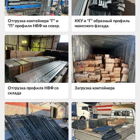
Отгрузка контейнера "Г" и
ККУ и "Г" образный профиль
"П" профиля НВФ на север.
навесного фасада.
Отгрузка профиля НВФ со
Загрузка контейнера
склада