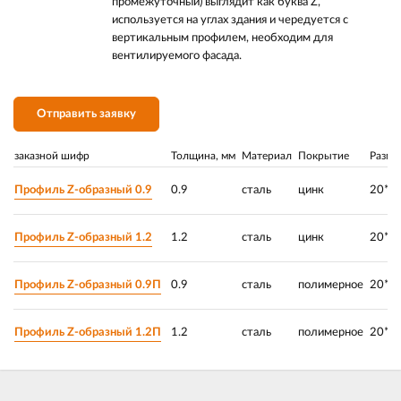
промежуточный) выглядит как буква Z,
используется на углах здания и чередуется с
вертикальным профилем, необходим для
вентилируемого фасада.
Отправить заявку
заказной шифр
Толщина, мм
Материал
Покрытие
Разме
Профиль Z-образный 0.9
0.9
сталь
цинк
20*2
Профиль Z-образный 1.2
1.2
сталь
цинк
20*2
Профиль Z-образный 0.9П
0.9
сталь
полимерное
20*2
Профиль Z-образный 1.2П
1.2
сталь
полимерное
20*2