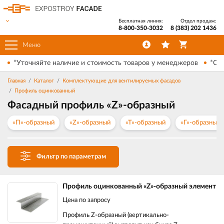
Бесплатная линия:
Отдел продаж:
8-800-350-3032
8 (383) 202 1436
Меню
*Уточняйте наличие и стоимость товаров у менеджеров
*Ски
Главная
Каталог
Комплектующие для вентилируемых фасадов
Профиль оцинкованный
Фасадный профиль «Z»-образный
«П»-образный
«Z»-образный
«Т»-образный
«Г»-образный
Фильтр по параметрам
Профиль оцинкованный «Z»-образный элемент
Цена по запросу
Профиль Z-образный (вертикально-