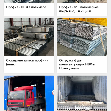
Профиль НВФ в полимере
Профиль п65 полимерное
покрытие, Г и Z цинк.
Складские запасы профиля
Отгрузка фуры
(цинк)
комплектующих НВФ в
Новокузнецк