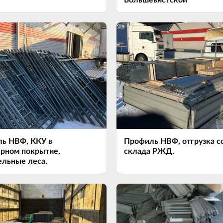
Большевистской
ь НВФ, ККУ в
Профиль НВФ, отгрузка с
рном покрытие,
склада РЖД.
ельные леса.