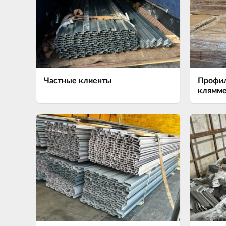
Частные клиенты
Профил
клямме