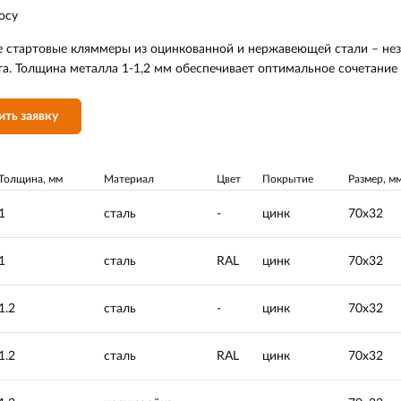
осу
е стартовые кляммеры из оцинкованной и нержавеющей стали – не
а. Толщина металла 1-1,2 мм обеспечивает оптимальное сочетание 
ить заявку
Толщина, мм
Материал
Цвет
Покрытие
Размер, м
1
сталь
-
цинк
70х32
1
сталь
RAL
цинк
70х32
1.2
сталь
-
цинк
70х32
1.2
сталь
RAL
цинк
70х32