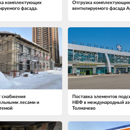
ка комплектующих
Отгрузка комплектующих
ируемого фасада.
вентилируемого фасада А
 снабжения
Поставка элементов под
ельными лесами и
НВФ в международный аэ
темой
Толмачево