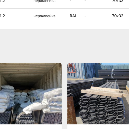
1.2
нержавейка
-
-
70х32
1.2
нержавейка
RAL
-
70х32