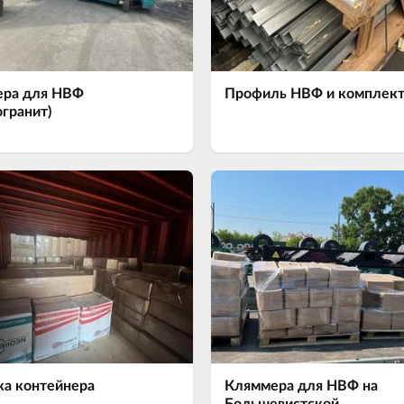
ра для НВФ
Профиль НВФ и комплек
огранит)
ка контейнера
Кляммера для НВФ на