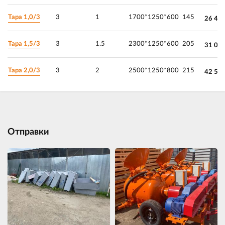
Тара 1,0/3
3
1
1700*1250*600
145
26 45
Тара 1,5/3
3
1.5
2300*1250*600
205
31 05
Тара 2,0/3
3
2
2500*1250*800
215
42 55
Отправки