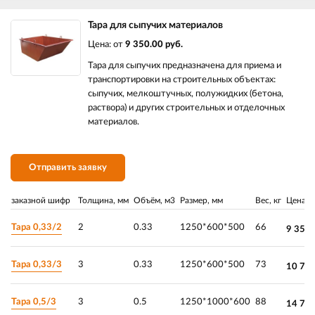
Тара для сыпучих материалов
Цена: от
9 350.00 руб.
Тара для сыпучих предназначена для приема и
транспортировки на строительных объектах:
сыпучих, мелкоштучных, полужидких (бетона,
раствора) и других строительных и отделочных
материалов.
Отправить заявку
заказной шифр
Толщина, мм
Объём, м3
Размер, мм
Вес, кг
Цена
Тара 0,33/2
2
0.33
1250*600*500
66
9 350.
Тара 0,33/3
3
0.33
1250*600*500
73
10 70
Тара 0,5/3
3
0.5
1250*1000*600
88
14 75