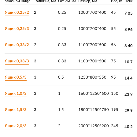
заказной шифр
Толщина, мм
Объём, м3
Размер, мм
Вес, кг
Цена
Ящик 0,25/2
2
0.25
1000*700*400
45
7 050.
Ящик 0,25/3
3
0.25
1000*700*400
55
8 960.
Ящик 0,33/2
2
0.33
1100*700*500
56
8 400.
Ящик 0,33/3
3
0.33
1100*700*500
75
10 70
Ящик 0,5/3
3
0.5
1250*800*550
95
14 45
Ящик 1,0/3
3
1
1600*1250*600
150
23 95
Ящик 1,5/3
3
1.5
1800*1250*750
195
29 90
Ящик 2,0/3
3
2
2000*1250*900
245
40 25