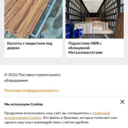
Кассеты с покрытием под
Подсистема НВФ с
дерево
облицовкой
Металлокассетами
© 2026 Поставки строительного
оборудования
Политика конфиденциальности
×
Файлы cookie
Мы используем Cookies
Телефон:
8-800-350-3032
Продолжая использовать наш сайт, вы соглашаетесь с
политикой
использования Cookies
. Это файлы в браузере, которые помогают нам
|
Разработка
Веб-аналитика
Электронная почта:
sale@efacade.ru
сделать ваш опыт взаимодействия с сайтом удобнее.