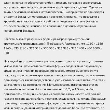
влаги никогда не образуется грибок и плесень которые в свою очередь
могут нарушить теплоизоляционные характеристики здания. Одним из
таких элементов являются металлокассеты - которые так же отличаются
от других фасадных материалов простотой монтажа, что позволяет в
кротчайшие сроки выполнить работы по отделке и защите фасада и
относительной дешевизной по сравнению с другими отделочными
материалами фасадов.
Кассеты бывают различных форм и размеров: прямоугольной;
треугольной; трапециевидной; П-образной. Размерами, мм: 1160 х 1160
1160 х 535 1160 х 326 535 х 535 535 х 326 326 х 326 1400 х 600 1000 х
310
На каждой из сторон панели расположены полки загнутые под прямым
углом. Для защиты металла от атмосферных воздействий окружающей
среды и механических повреждений кассеты имеют высокопрочную
покраску порошковыми красками по заводским условиям, окраска может
производиться как непосредственно уже изготовленных элементов, так и
самих листов до изготовления. Металлокассеты изготавливаются из
листовой оцинкованной стали толщиной от 0,7 до 1,5 мм., выбор
применяемой толщины исходит из размеров самих кассет, чем больше
кассета тем она должна быть жестче и, следовательно, толще. Иногда для
производства индивидуальных фасадных решений применяют материал
медь и латунь, данный материал имеет довольно большую стоимость по