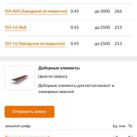
ПЛ-400 (Заводское пп покрытие)
0.45
до 3000
266
ПЛ-16 (Ral)
0.45
до 2500
213
ПЛ-16 (Заводское пп покрытие)
0.45
до 2500
213
Доборные элементы
Цена по запросу
Доборные элементы для металлокасет и
линеарных панелей
Отправить заявку
заказной шифр
Ед. изм.
Толщ