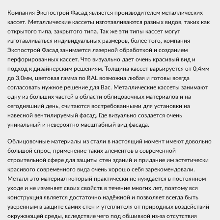
Компания Экспострой Фасад является производителем металлических
кассет. Металлические кассеты изготавливаются разных видов, таких как
открытого типа, закрытого типа. Так же эти типы кассет могут
изготавливаться индивидуальных размеров, более того, компания
Экспострой Фасад занимается лазерной обработкой и созданием
перфорированных кассет. Что визуально дает очень красивый вид и
подход к дизайнерским решениям. Толщина кассет варьируется от 0,4мм
до 3,0мм, цветовая гамма по RAL возможна любая и готовы всегда
согласовать нужное решение для Вас. Металлические кассеты занимают
одну из больших частей в области облицовочных материалов и на
сегодняшний день, считаются востребованными для установки на
навесной вентилируемый фасад. Где визуально создается очень
уникальный и невероятно масштабный вид фасада.
Облицовочные материалы из стали в настоящий момент имеют довольно
большой спрос, применение таких элементов в современной
строительной сфере для защиты стен зданий и придание им эстетически
красивого современного вида очень хорошо себя зарекомендовали.
Металл это материал который практически не нуждается в постоянном
уходе и не изменяет своих свойств в течение многих лет, поэтому вся
конструкция является достаточно надёжной и позволяет всегда быть
уверенным в защите самих стен и утеплителя от природных воздействий
окружающей среды, вследствие чего под обшивкой из-за отсутствия