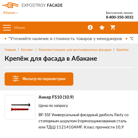
Абакан
Бесплатная линия:
8-800-350-3032
Меню
*Уточняйте наличие и стоимость товаров у менеджеров
*Ски
Главная
Каталог
Комплектующие для вентилируемых фасадов
Крепёж
Крепёж для фасада в Абакане
Фильтр по параметрам
Анкер FS10 (10.9)
Цена по запросу
BF-SSf Универсальный фасадный дюбель Fasty со
стопорным шурупом (горячеоцинкованная сталь
или ТДЦ) 1121410AMF. Класс прочности 10,9