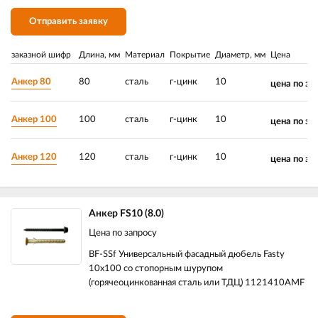
Отправить заявку
заказной шифр
Длина, мм
Материал
Покрытие
Диаметр, мм
Цена
Анкер 80
80
сталь
г-цинк
10
цена по за
Анкер 100
100
сталь
г-цинк
10
цена по за
Анкер 120
120
сталь
г-цинк
10
цена по за
Анкер FS10 (8.0)
Цена по запросу
BF-SSf Универсальный фасадный дюбель Fasty
10х100 со стопорным шурупом
(горячеоцинкованная сталь или ТДЦ) 1121410AMF