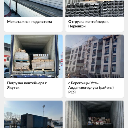
Межэтажная подсистема
Отгрузка контейнера г.
Нерюнгри
Погрузка контейнера г.
с.Борогонцы Усть-
Якутск
Алданскогоулуса (района)
РСЯ