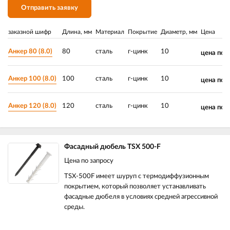
Отправить заявку
заказной шифр
Длина, мм
Материал
Покрытие
Диаметр, мм
Цена
Анкер 80 (8.0)
80
сталь
г-цинк
10
цена по 
Анкер 100 (8.0)
100
сталь
г-цинк
10
цена по 
Анкер 120 (8.0)
120
сталь
г-цинк
10
цена по 
Фасадный дюбель TSX 500-F
Цена по запросу
TSX-500F имеет шуруп с термодиффузионным
покрытием, который позволяет устанавливать
фасадные дюбеля в условиях средней агрессивной
среды.